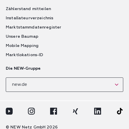
Zählerstand mitteilen
Installateurverzeichnis
Marktstammdatenregister
Unsere Baumap
Mobile Mapping
Marktlokations-ID
Die NEW-Gruppe
new.de
Youtube-Logo
Instagram-Logo
Facebook-Logo
Xing-Logo
LinkedIn-Logo
Tik-T
© NEW Netz GmbH 2026