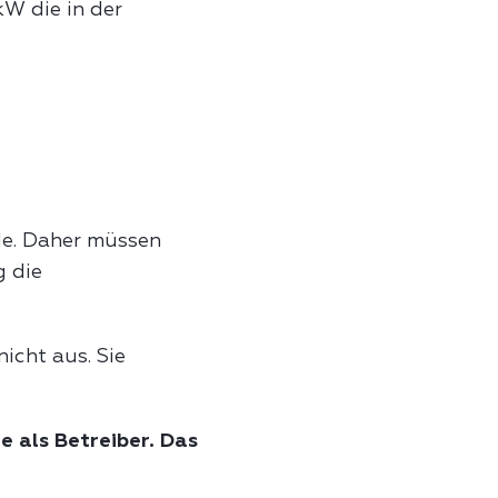
W die in der
de. Daher müssen
g die
icht aus. Sie
e als Betreiber. Das