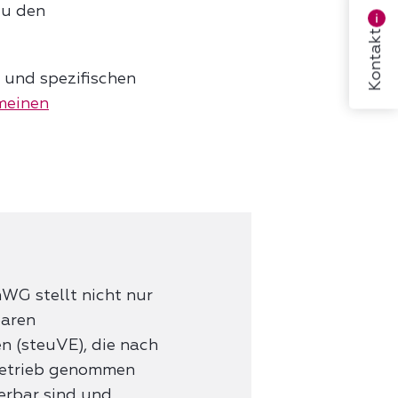
u den
Kontakt
 und spezifischen
meinen
WG stellt nicht nur
baren
n (steuVE), die nach
Betrieb genommen
erbar sind und