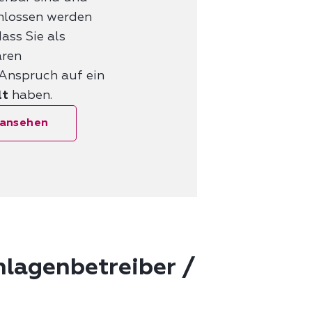
hlossen werden
ass Sie als
aren
Anspruch auf ein
lt
haben.
 ansehen
nlagenbetreiber /