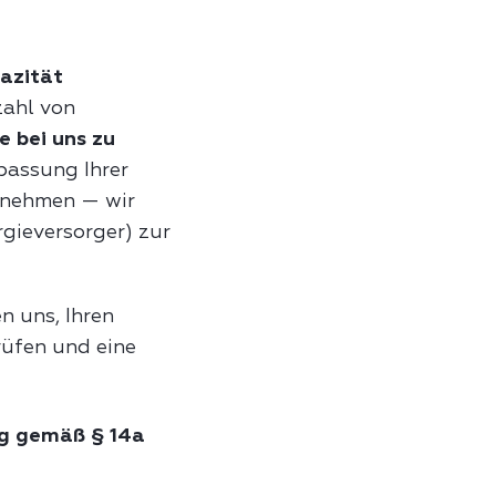
pazität
zahl von
 bei uns zu
passung Ihrer
rnehmen — wir
gieversorger) zur
n uns, Ihren
rüfen und eine
g gemäß § 14a