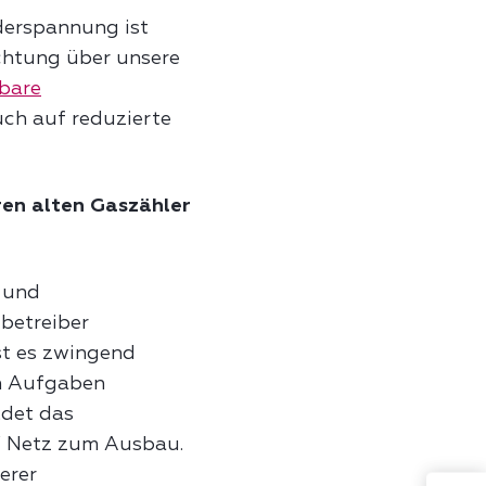
derspannung ist
chtung über unsere
bare
uch auf reduzierte
en alten Gaszähler
 und
betreiber
st es zwingend
en Aufgaben
ldet das
W Netz zum Ausbau.
erer