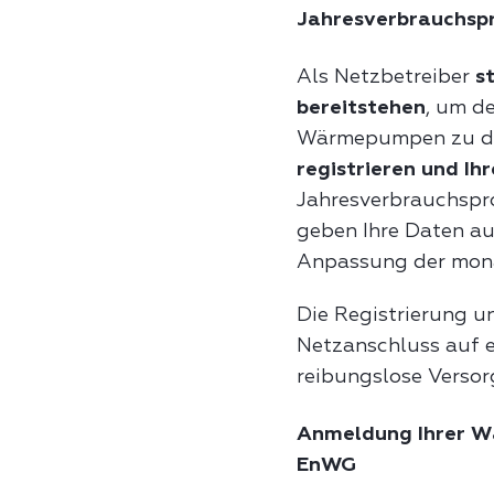
Jahresverbrauchsp
Als Netzbetreiber
s
bereitstehen
, um d
Wärmepumpen zu dec
registrieren und Ih
Jahresverbrauchspr
geben Ihre Daten au
Anpassung der mona
Die Registrierung u
Netzanschluss auf e
reibungslose Versor
Anmeldung Ihrer W
EnWG