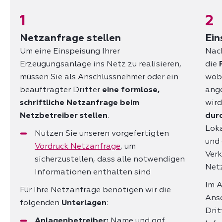
1
2
Netzanfrage stellen
Ein
Um eine Einspeisung Ihrer
Nach
Erzeugungsanlage ins Netz zu realisieren,
die
müssen Sie als Anschlussnehmer oder ein
wobe
beauftragter Dritter
eine formlose,
ang
schriftliche Netzanfrage beim
wird
Netzbetreiber stellen
.
dur
Loka
Nutzen Sie unseren vorgefertigten
und 
Vordruck Netzanfrage
, um
Verk
sicherzustellen, dass alle notwendigen
Netz
Informationen enthalten sind
Im A
Für Ihre Netzanfrage benötigen wir die
Ansc
folgenden
Unterlagen
:
Dri
Anlagenbetreiber:
Name und ggf.