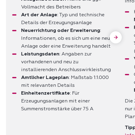
Info
Vollmacht des Betreibers
Art der Anlage
: Typ und technische
Details der Erzeugungsanlage
Neuerrichtung oder Erweiterung
:
Informationen, ob es sich um eine neue
Anlage oder eine Erweiterung handelt
Leistungsdaten
: Angaben zur
vorhandenen und neu zu
installierenden Anschlusswirkleistung
Amtlicher Lageplan
: Maßstab 1:1.000
mit relevanten Details
Einheitenzertifikate
: Für
Erzeugungsanlagen mit einer
Die 
Summenstromstärke über 75 A
nur 
Plan
Tip