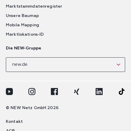
Marktstammdatenregister
Unsere Baumap
Mobile Mapping
Marktlokations-ID
Die NEW-Gruppe
new.de
Youtube-Logo
Instagram-Logo
Facebook-Logo
Xing-Logo
LinkedIn-Logo
Tik-T
© NEW Netz GmbH 2026
Kontakt
AGB