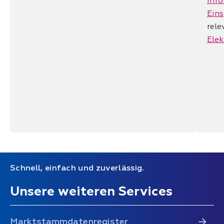
Inf
Ein
rel
Elek
Schnell, einfach und zuverlässig.
Unsere weiteren Services
Marktstammdatenregister