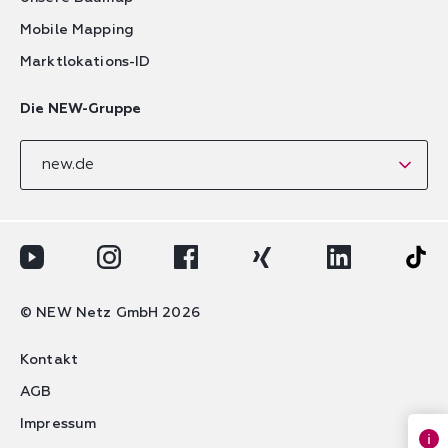
Mobile Mapping
Marktlokations-ID
Die NEW-Gruppe
new.de
Youtube-Logo
Instagram-Logo
Facebook-Logo
Xing-Logo
LinkedIn-Logo
Tik-T
© NEW Netz GmbH 2026
Kontakt
Kontakt
AGB
Impressum