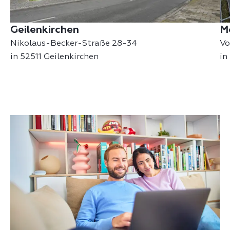
Geilenkirchen
M
Nikolaus-Becker-Straße 28-34
Vo
in 52511 Geilenkirchen
in